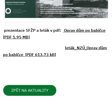
prezentace SFŽP a leták v pdf:
Oprav dům po babičce
[PDF 1.95 MB]
leták_NZÚ_Oprav dům
po babičce [PDF 613.73 kB]
ZPĚT NA AKTUALITY