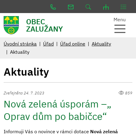
Menu
OBEC
ZALUŽANY
Úvodní stránka
Úřad
Úřad online
Aktuality
Aktuality
Aktuality
Zveřejněno 24. 7. 2023
859
Nová zelená úsporám –„
Oprav dům po babičce“
Informuji Vás o novince v rámci dotace
Nová zelená