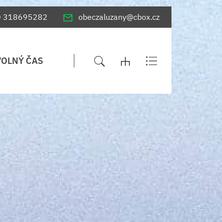
0 318695282
obeczaluzany@cbox.cz
VOLNÝ ČAS