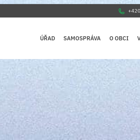
+42
ÚŘAD
SAMOSPRÁVA
O OBCI