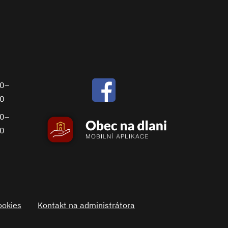
00–
30
00–
00
ookies
Kontakt na administrátora