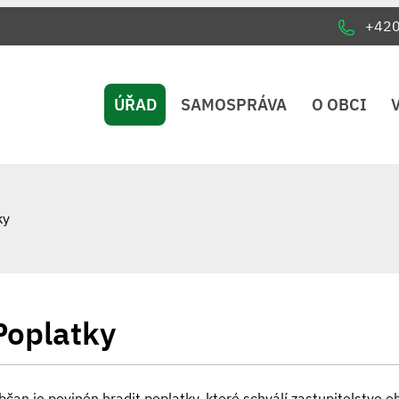
+42
ÚŘAD
SAMOSPRÁVA
O OBCI
ky
Poplatky
bčan je povinén hradit poplatky, které schválí zastupitelstvo 