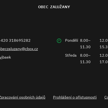
OBEC ZALUŽANY
+420 318695282
Pondělí
8.00–
12.
11.30
15.
obeczaluzany@cbox.cz
Středa
8.00–
12.
yjbaek
11.30
17.
Zpracování osobních údajů
Prohlášení o přístupnosti
C