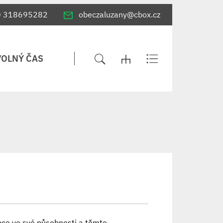
0 318695282
obeczaluzany@cbox.cz
VOLNÝ ČAS
obce ve své působnosti a těmto