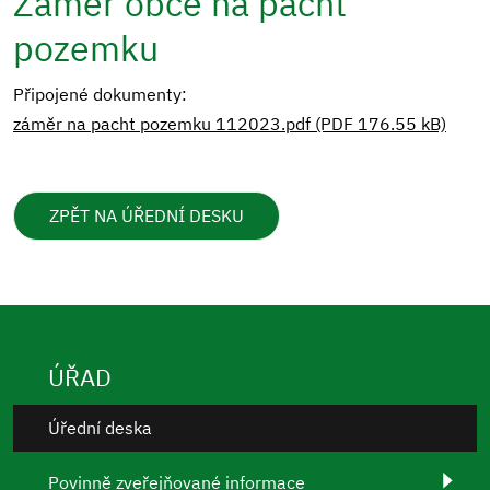
Záměr obce na pacht
pozemku
Připojené dokumenty:
záměr na pacht pozemku 112023.pdf (PDF 176.55 kB)
ZPĚT NA ÚŘEDNÍ DESKU
ÚŘAD
Úřední deska
Povinně zveřejňované informace