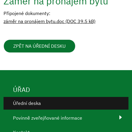
Záměr na pronájem bytů
Připojené dokumenty:
záměr na pronájem bytu.doc (DOC 39.5 kB)
ZPĚT NA ÚŘEDNÍ DESKU
ÚŘAD
Úřední deska
Povinně zveřejňované informace