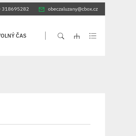
0 318695282
obeczaluzany@cbox.cz
VOLNÝ ČAS