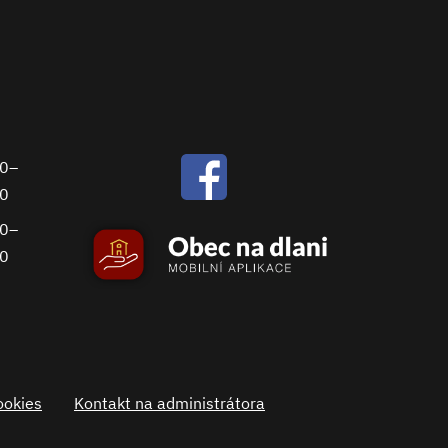
00–
30
00–
00
ookies
Kontakt na administrátora