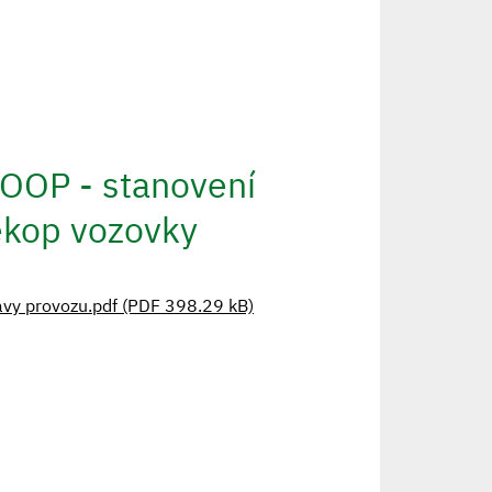
 OOP - stanovení
ekop vozovky
avy provozu.pdf (PDF 398.29 kB)