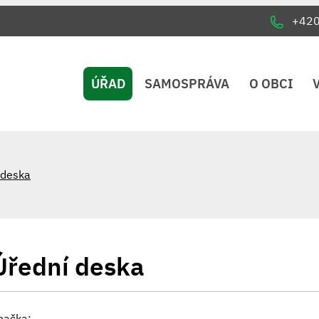
+42
ÚŘAD
SAMOSPRÁVA
O OBCI
 deska
Úřední deska
načka: