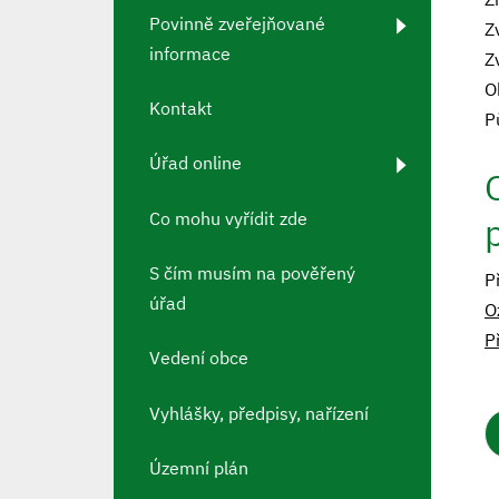
Povinně zveřejňované
Z
informace
Z
O
Kontakt
P
Úřad online
Co mohu vyřídit zde
S čím musím na pověřený
P
úřad
O
P
Vedení obce
Vyhlášky, předpisy, nařízení
Územní plán