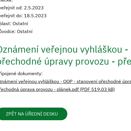
veřejnit od: 2.5.2023
veřejnit do: 18.5.2023
blast: Ostatní
ůvodce: Ostatní
Oznámení veřejnou vyhláškou -
přechodné úpravy provozu - př
řipojené dokumenty:
známení veřejnou vyhláškou - OOP - stanovení přechodné úpr
řechodná úprava provozu - plánek.pdf (PDF 519.03 kB)
ZPĚT NA ÚŘEDNÍ DESKU