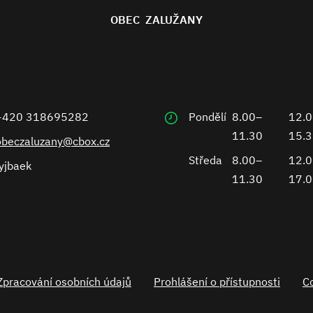
OBEC ZALUŽANY
+420 318695282
Pondělí
8.00–
12.
11.30
15.
obeczaluzany@cbox.cz
Středa
8.00–
12.
yjbaek
11.30
17.
Zpracování osobních údajů
Prohlášení o přístupnosti
C