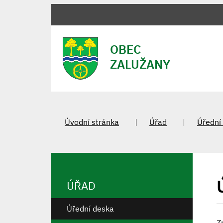
OBEC
ZALUŽANY
Úvodní stránka
Úřad
Úřední
ÚŘAD
Úřední deska
Z