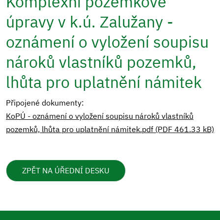
Komplexní pozemkové
úpravy v k.ú. Zalužany -
oznámení o vyložení soupisu
nároků vlastníků pozemků,
lhůta pro uplatnění námitek
Připojené dokumenty:
KoPÚ - oznámení o vyložení soupisu nároků vlastníků
pozemků, lhůta pro uplatnění námitek.pdf (PDF 461.33 kB)
ZPĚT NA ÚŘEDNÍ DESKU