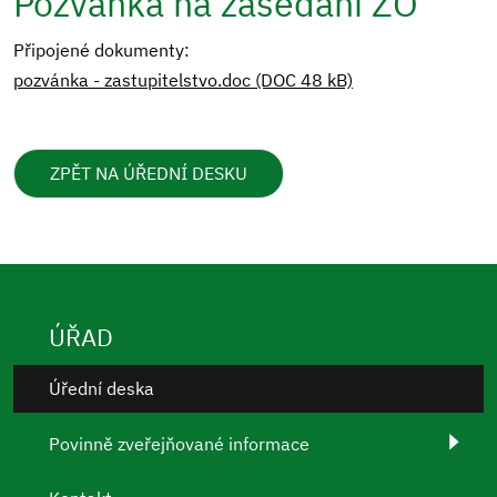
Pozvánka na zasedání ZO
Připojené dokumenty:
pozvánka - zastupitelstvo.doc (DOC 48 kB)
ZPĚT NA ÚŘEDNÍ DESKU
ÚŘAD
Úřední deska
Povinně zveřejňované informace