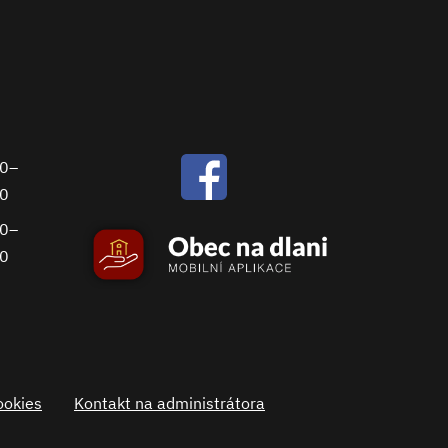
00–
30
00–
00
ookies
Kontakt na administrátora