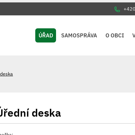
+42
ÚŘAD
SAMOSPRÁVA
O OBCI
 deska
Úřední deska
načka: