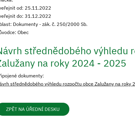
veřejnit od: 25.11.2022
veřejnit do: 31.12.2022
blast: Dokumenty - zák. č. 250/2000 Sb.
ůvodce: Obec
Návrh střednědobého výhledu 
Zalužany na roky 2024 - 2025
řipojené dokumenty:
ávrh střednědobého výhledu rozpočtu obce Zalužany na roky 2
ZPĚT NA ÚŘEDNÍ DESKU