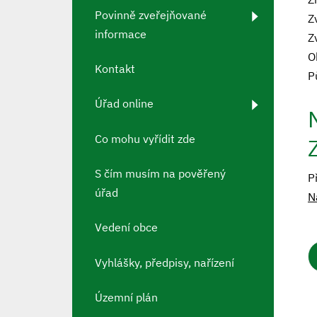
Povinně zveřejňované
Z
informace
Z
O
Kontakt
P
Úřad online
Co mohu vyřídit zde
S čím musím na pověřený
P
úřad
N
Vedení obce
Vyhlášky, předpisy, nařízení
Územní plán