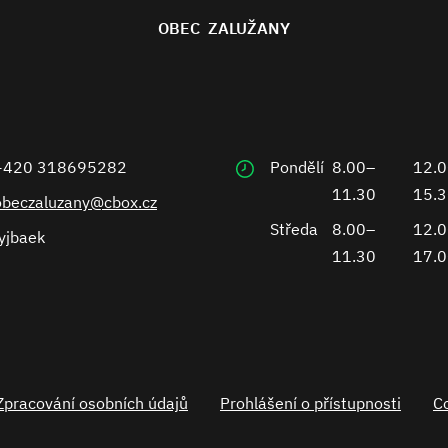
OBEC ZALUŽANY
+420 318695282
Pondělí
8.00–
12.
11.30
15.
obeczaluzany@cbox.cz
Středa
8.00–
12.
yjbaek
11.30
17.
Zpracování osobních údajů
Prohlášení o přístupnosti
C