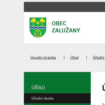
OBEC
ZALUŽANY
Úvodní stránka
Úřad
Úřední
ÚŘAD
Úřední deska
Z