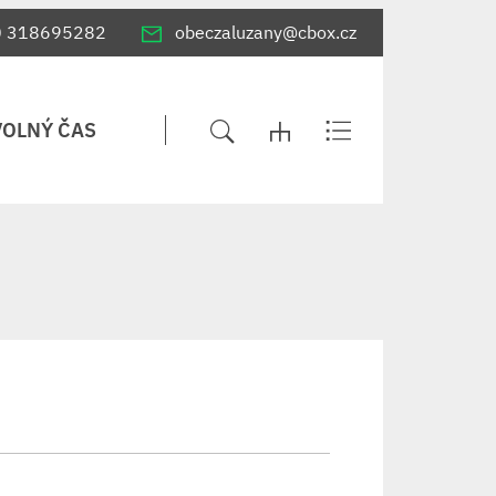
0 318695282
obeczaluzany@cbox.cz
VOLNÝ ČAS