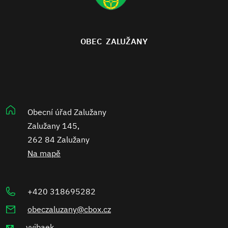
OBEC ZALUŽANY
Obecní úřad Zalužany
Zalužany 145,
262 84 Zalužany
Na mapě
+420 318695282
obeczaluzany@cbox.cz
yyjbaek