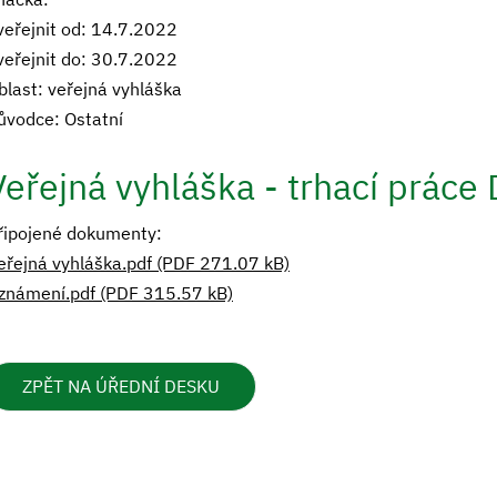
veřejnit od: 14.7.2022
veřejnit do: 30.7.2022
blast: veřejná vyhláška
ůvodce: Ostatní
Veřejná vyhláška - trhací práce
řipojené dokumenty:
eřejná vyhláška.pdf (PDF 271.07 kB)
známení.pdf (PDF 315.57 kB)
ZPĚT NA ÚŘEDNÍ DESKU