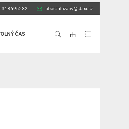
0 318695282
obeczaluzany@cbox.cz
VOLNÝ ČAS