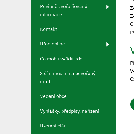
Povinně zveřejňované
Z
informace
Z
O
Kontakt
P
Úřad online
Co mohu vyřídit zde
P
V
S čím musím na pověřený
O
úřad
Vedení obce
Vyhlášky, předpisy, nařízení
Územní plán