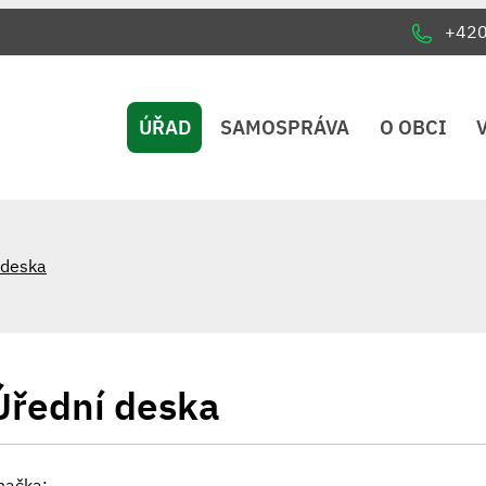
+42
ÚŘAD
SAMOSPRÁVA
O OBCI
 deska
Úřední deska
načka: