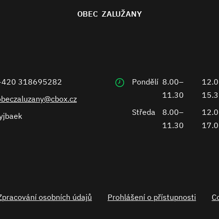
OBEC ZALUŽANY
+420 318695282
Pondělí
8.00–
12.
11.30
15.
obeczaluzany@cbox.cz
Středa
8.00–
12.
yjbaek
11.30
17.
Zpracování osobních údajů
Prohlášení o přístupnosti
C