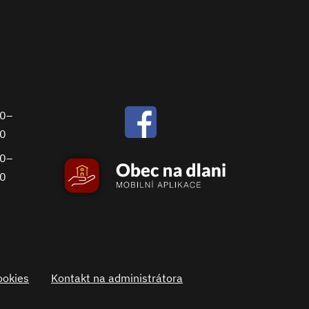
00–
30
00–
00
ookies
Kontakt na administrátora