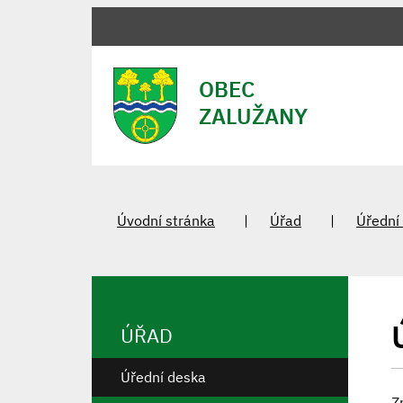
OBEC
ZALUŽANY
Úvodní stránka
Úřad
Úřední
ÚŘAD
Úřední deska
Z