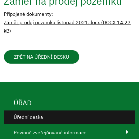
Záměr na prodej pozemku
Připojené dokumenty:
Záměr prodej pozemku listopad 2021.docx (DOCX 14.27
kB)
ZPĚT NA ÚŘEDNÍ DESKU
ÚŘAD
Úřední deska
Povinně zveřejňované informace