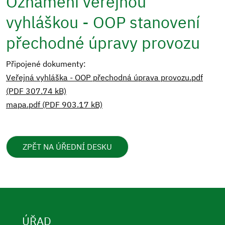
Oznámení veřejnou
vyhláškou - OOP stanovení
přechodné úpravy provozu
Připojené dokumenty:
Veřejná vyhláška - OOP přechodná úprava provozu.pdf
(PDF 307.74 kB)
mapa.pdf (PDF 903.17 kB)
ZPĚT NA ÚŘEDNÍ DESKU
ÚŘAD