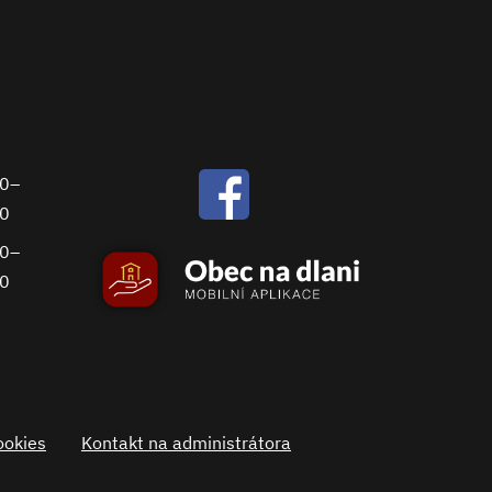
00–
30
00–
00
ookies
Kontakt na administrátora