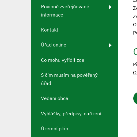
Povinně zveřejňované
Z
informace
Z
O
Kontakt
P
Úřad online
Co mohu vyřídit zde
P
O
S čím musím na pověřený
úřad
Vedení obce
Vyhlášky, předpisy, nařízení
Územní plán