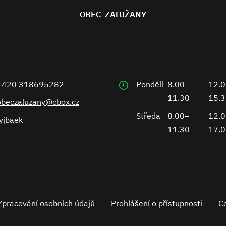
OBEC ZALUŽANY
+420 318695282
Pondělí
8.00–
12.
11.30
15.
obeczaluzany@cbox.cz
Středa
8.00–
12.
yjbaek
11.30
17.
Zpracování osobních údajů
Prohlášení o přístupnosti
C