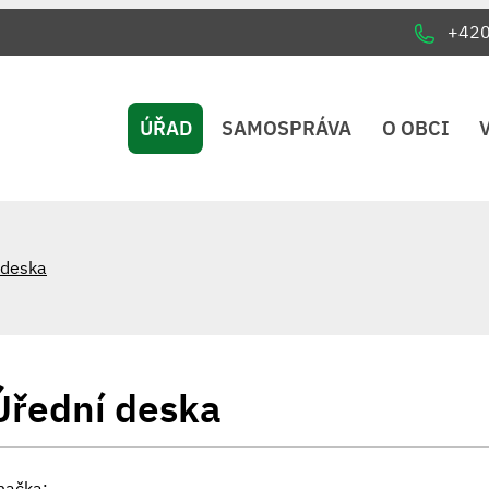
+42
ÚŘAD
SAMOSPRÁVA
O OBCI
 deska
Úřední deska
načka: