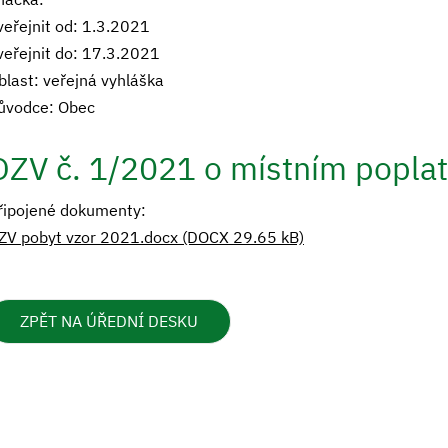
veřejnit od: 1.3.2021
veřejnit do: 17.3.2021
blast: veřejná vyhláška
ůvodce: Obec
OZV č. 1/2021 o místním poplat
řipojené dokumenty:
ZV pobyt vzor 2021.docx (DOCX 29.65 kB)
ZPĚT NA ÚŘEDNÍ DESKU