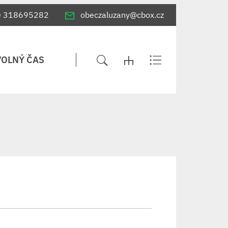
0 318695282
obeczaluzany@cbox.cz
VOLNÝ ČAS