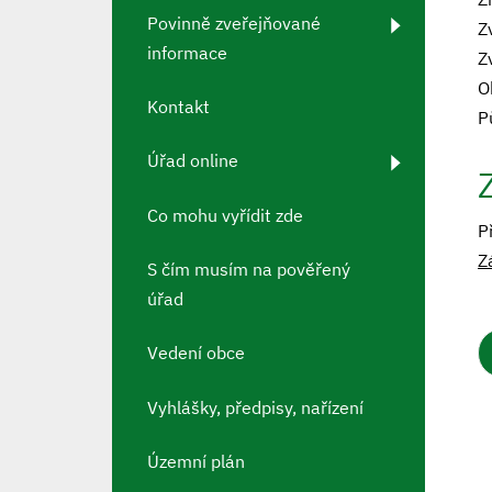
Povinně zveřejňované
Z
informace
Z
O
Kontakt
P
Úřad online
Co mohu vyřídit zde
P
Z
S čím musím na pověřený
úřad
Vedení obce
Vyhlášky, předpisy, nařízení
Územní plán