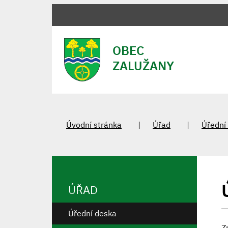
OBEC
ZALUŽANY
Úvodní stránka
Úřad
Úřední
ÚŘAD
Úřední deska
Z