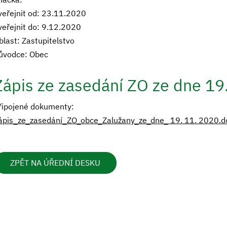
veřejnit od: 23.11.2020
veřejnit do: 9.12.2020
blast: Zastupitelstvo
ůvodce: Obec
Zápis ze zasedání ZO ze dne 1
řipojené dokumenty:
ápis_ze_zasedání_ZO_obce_Zalužany_ze_dne_ 19. 11. 2020.d
ZPĚT NA ÚŘEDNÍ DESKU