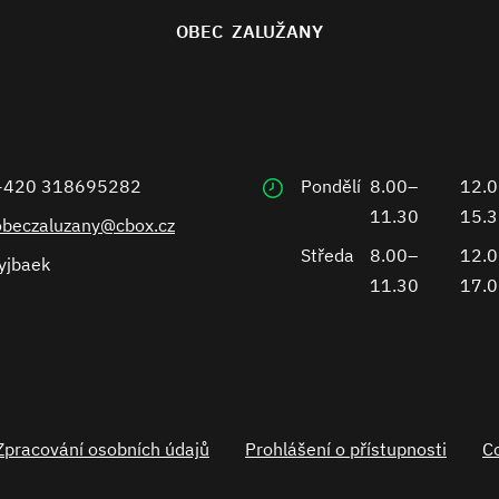
OBEC ZALUŽANY
+420 318695282
Pondělí
8.00–
12.
11.30
15.
obeczaluzany@cbox.cz
Středa
8.00–
12.
yjbaek
11.30
17.
Zpracování osobních údajů
Prohlášení o přístupnosti
C