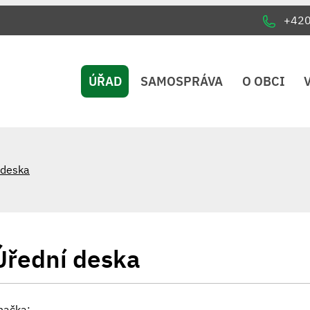
+42
ÚŘAD
SAMOSPRÁVA
O OBCI
 deska
Úřední deska
načka: