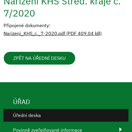
Nařízení KHS Střed. kraje č.
7/2020
Připojené dokumenty:
Narizeni_KHS_c._7-2020.pdf (PDF 409.04 kB)
ZPĚT NA ÚŘEDNÍ DESKU
ÚŘAD
Úřední deska
Povinně zveřejňované informace