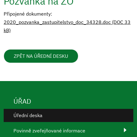
Pozvánka na ZO
Připojené dokumenty:
2020_pozvanka_zastupitelstvo_doc_34328.doc (DOC 33
kB)
ZPĚT NA ÚŘEDNÍ DESKU
ÚŘAD
Úřední deska
Povinně zveřejňované informace