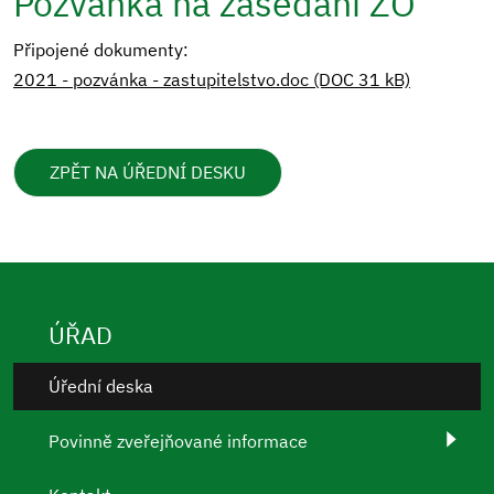
Pozvánka na zasedání ZO
Připojené dokumenty:
2021 - pozvánka - zastupitelstvo.doc (DOC 31 kB)
ZPĚT NA ÚŘEDNÍ DESKU
ÚŘAD
Úřední deska
Povinně zveřejňované informace