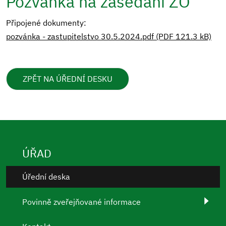
Pozvánka na zasedání ZO
Připojené dokumenty:
pozvánka - zastupitelstvo 30.5.2024.pdf (PDF 121.3 kB)
ZPĚT NA ÚŘEDNÍ DESKU
ÚŘAD
Úřední deska
Povinně zveřejňované informace