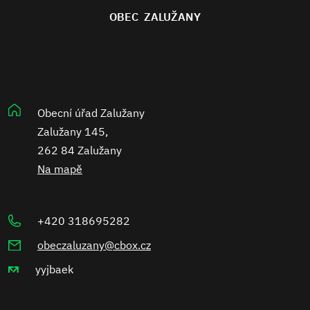
OBEC ZALUŽANY
Obecní úřad Zalužany
Zalužany 145,
262 84 Zalužany
Na mapě
+420 318695282
obeczaluzany@cbox.cz
yyjbaek