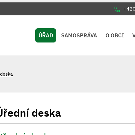
+42
ÚŘAD
SAMOSPRÁVA
O OBCI
 deska
Úřední deska