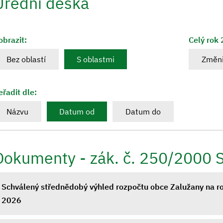
Úřední deska
obrazit:
Celý rok
Bez oblastí
S oblastmi
Změni
eřadit dle:
Názvu
Datum od
Datum do
Dokumenty - zák. č. 250/2000 
Schválený střednědobý výhled rozpočtu obce Zalužany na r
2026