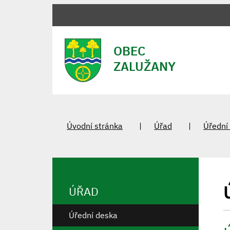
OBEC
ZALUŽANY
Úvodní stránka
Úřad
Úřední
ÚŘAD
Úřední deska