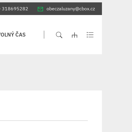
0 318695282
obeczaluzany@cbox.cz
VOLNÝ ČAS