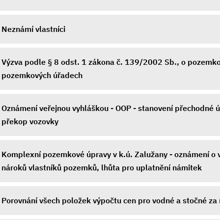
Neznámí vlastníci
Výzva podle § 8 odst. 1 zákona č. 139/2002 Sb., o pozemk
pozemkových úřadech
Oznámení veřejnou vyhláškou - OOP - stanovení přechodné ú
překop vozovky
Komplexní pozemkové úpravy v k.ú. Zalužany - oznámení o v
nároků vlastníků pozemků, lhůta pro uplatnění námitek
Porovnání všech položek výpočtu cen pro vodné a stočné za