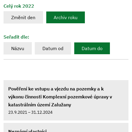
Celý rok 2022
Změnit den
Archiv roku
Seřadit dle:
Názvu
Datum od
Datum do
Pověření ke vstupu a vjezdu na pozemky a k
výkonu činnosti Komplexní pozemkové úpravy v
katastrálním území Zalužany
23.9.2021 – 31.12.2024
Neznámí vlastníci