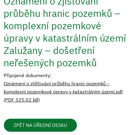
Oznámení o zjišťování
průběhu hranic pozemků –
komplexní pozemkové
úpravy v katastrálním území
Zalužany – došetření
neřešených pozemků
Připojené dokumenty:
Oznámení o zjišťování průběhu hranic pozemků –
komplexní pozemkové úpravy v katastrálním území.pdf
(PDF 325.02 kB)
ZPĚT NA ÚŘEDNÍ DESKU