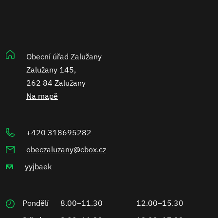
Obecní úřad Zalužany
Zalužany 145,
262 84 Zalužany
Na mapě
+420 318695282
obeczaluzany@cbox.cz
yyjbaek
Pondělí
8.00–11.30
12.00–15.30