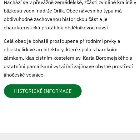
Nachází se v převážně zemědělské, zčásti zvlněné krajině v
blízkosti vodní nádrže Orlík. Obec návesního typu má
obdivuhodně zachovanou historickou část a je
charakteristická protáhlou obdélníkovou návsí.
Celá obec je bohatě prostoupena přírodními prvky a
objekty lidové architektury, které spolu s barokním
zámkem, klasicistním kostelem sv. Karla Boromejského a
ostatními památkami vytvářejí zajímavé obytné prostředí
jihočeské vesnice.
HISTORICKÉ INFORMACE