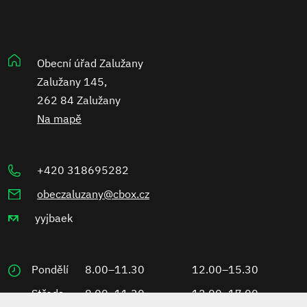
Obecní úřad Zalužany
Zalužany 145,
262 84 Zalužany
Na mapě
+420 318695282
obeczaluzany@cbox.cz
yyjbaek
Pondělí
8.00–11.30
12.00–15.30
Středa
8.00–11.30
12.00–17.00