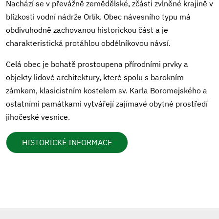
Nachází se v převážně zemědělské, zčásti zvlněné krajině v
blízkosti vodní nádrže Orlík. Obec návesního typu má
obdivuhodně zachovanou historickou část a je
charakteristická protáhlou obdélníkovou návsí.
Celá obec je bohatě prostoupena přírodními prvky a
objekty lidové architektury, které spolu s barokním
zámkem, klasicistním kostelem sv. Karla Boromejského a
ostatními památkami vytvářejí zajímavé obytné prostředí
jihočeské vesnice.
HISTORICKÉ INFORMACE