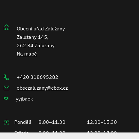
Obecní úřad Zalužany
Zalužany 145,
262 84 Zalužany
Na mapě
+420 318695282
obeczaluzany@cbox.cz
yyjbaek
Pondělí
8.00–11.30
12.00–15.30
Středa
8.00–11.30
12.00–17.00