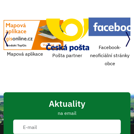
Facebook-
e
Středočeský kraj
Pošta partner
neoficiální stránky
obce
Aktuality
na email