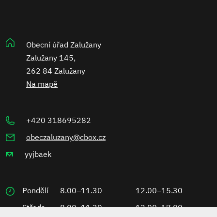
Obecní úřad Zalužany
Zalužany 145,
262 84 Zalužany
Na mapě
+420 318695282
obeczaluzany@cbox.cz
yyjbaek
Pondělí
8.00–11.30
12.00–15.30
Středa
8.00–11.30
12.00–17.00