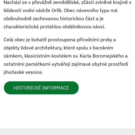
Nachází se v převážně zemědělské, zčásti zvlněné krajině v
blízkosti vodní nádrže Orlík. Obec návesního typu má
obdivuhodně zachovanou historickou část a je
charakteristická protáhlou obdélníkovou návsí.
Celá obec je bohatě prostoupena přírodními prvky a
objekty lidové architektury, které spolu s barokním
zámkem, klasicistním kostelem sv. Karla Boromejského a
ostatními památkami vytvářejí zajímavé obytné prostředí
jihočeské vesnice.
HISTORICKÉ INFORMACE