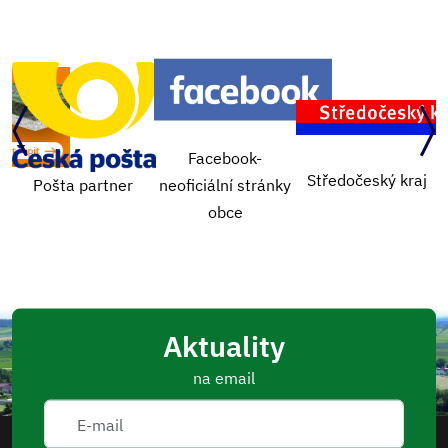
Facebook-
Středočeský kraj
Návštěva lékař
er
neoficiální stránky
obce
Aktuality
na email